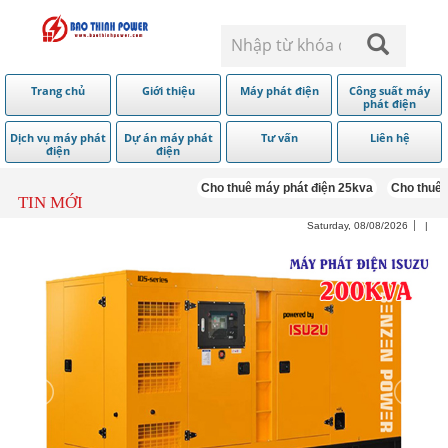
Trang chủ
Giới thiệu
Máy phát điện
Công suất máy
phát điện
Dịch vụ máy phát
Dự án máy phát
Tư vấn
Liên hệ
điện
điện
Cho thuê máy phát điện 25kva
Cho thuê má
TIN MỚI
Saturday, 08/08/2026
|