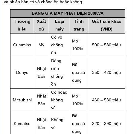
và phiên bản có vỏ chống ồn hoặc không.
BẢNG GIÁ MÁY PHÁT ĐIỆN 200KVA
Thương
Xuất
Loại
Tình
Giá tham khảo
hiệu
xứ
máy
trạng
(VNĐ)
Có vỏ
Mới
Cummins
Mỹ
chống
500 – 580 triệu
100%
ồn
Dòng
Đã
Nhật
siêu
Denyo
qua sử
350 – 420 triệu
Bản
chống
dụng
ồn
Có hoặc
Nhật
Mới
Mitsubishi
không
460 – 530 triệu
Bản
100%
vỏ
Đã
Nhật
Không
Komatsu
qua sử
320 – 390 triệu
Bản
vỏ
dụng