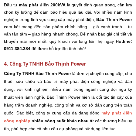
Đầu tư
máy phát điện 200kVA
là quyết định quan trọng, cần lựa
chọn kỹ lưỡng để đảm bảo hiệu quả lâu dài. Với nhiều năm kinh
nghiệm trong lĩnh vực cung cấp máy phát điện,
Bảo Thịnh Power
cam kết mang đến sản phẩm chính hãng – giá cạnh tranh – tư
vấn tận tâm – giao hàng nhanh chóng. Để nhận báo giá chi tiết và
khuyến mãi mới nhất, quý khách vui lòng liên hệ ngay
Hotline:
0911.384.384
để được hỗ trợ tận tình nhé!
4. Công Ty TNHH Bảo Thịnh Power
Công Ty TNHH Bảo Thịnh Power
là đơn vị chuyên cung cấp, cho
thuê, sửa chữa và bảo trì máy phát điện công nghiệp và dân
dụng, với kinh nghiệm nhiều năm trong ngành cùng đội ngũ kỹ
thuật viên lành nghề. Bảo Thịnh Power hiện là đối tác tin cậy của
hàng trăm doanh nghiệp, công trình và cơ sở dân dụng trên toàn
quốc. Đặc biệt, công ty cung cấp đa dạng dòng
máy phát điện
công nghiệp
nhiều công suất khác nhau
từ các thương hiệu uy
tín, phù hợp cho cả nhu cầu dự phòng và sử dụng liên tục.