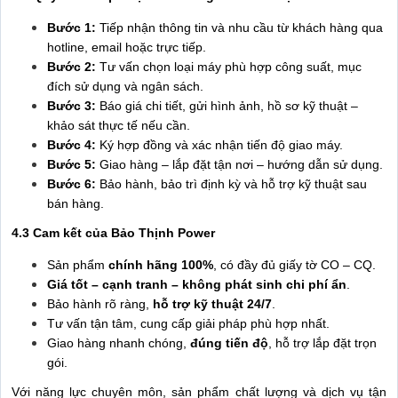
Bước 1:
Tiếp nhận thông tin và nhu cầu từ khách hàng qua
hotline, email hoặc trực tiếp.
Bước 2:
Tư vấn chọn loại máy phù hợp công suất, mục
đích sử dụng và ngân sách.
Bước 3:
Báo giá chi tiết, gửi hình ảnh, hồ sơ kỹ thuật –
khảo sát thực tế nếu cần.
Bước 4:
Ký hợp đồng và xác nhận tiến độ giao máy.
Bước 5:
Giao hàng – lắp đặt tận nơi – hướng dẫn sử dụng.
Bước 6:
Bảo hành, bảo trì định kỳ và hỗ trợ kỹ thuật sau
bán hàng.
4.3 Cam kết của Bảo Thịnh Power
Sản phẩm
chính hãng 100%
, có đầy đủ giấy tờ CO – CQ.
Giá tốt – cạnh tranh – không phát sinh chi phí ẩn
.
Bảo hành rõ ràng,
hỗ trợ kỹ thuật 24/7
.
Tư vấn tận tâm, cung cấp giải pháp phù hợp nhất.
Giao hàng nhanh chóng,
đúng tiến độ
, hỗ trợ lắp đặt trọn
gói.
Với năng lực chuyên môn, sản phẩm chất lượng và dịch vụ tận