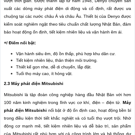
vượt thời gian. Được thành lập từ năm 1948, Denyo chuyên sản
xuất các dòng máy phát điện di động và cố định, rất được ưa
chuộng tại các nước châu Á và châu Âu. Thiết bị của Denyo được
kiểm soát nghiêm ngặt theo tiêu chuẩn chất lượng Nhật Bản, đảm
bảo hoạt động ổn định, tiết kiệm nhiên liệu và vận hành êm ái.
+/ Điểm nổi bật:
Vận hành siêu êm, độ ồn thấp, phù hợp khu dân cư.
Tiết kiệm nhiên liệu, thân thiện môi trường.
Thiết kế gọn nhẹ, dễ di chuyển, lắp đặt.
Tuổi thọ máy cao, ít hỏng vặt.
2.3 Máy phát điện Mitsubishi
Mitsubishi là tập đoàn công nghiệp hàng đầu Nhật Bản với hơn
100 năm kinh nghiệm trong lĩnh vực cơ khí, điện – điện tử.
Máy
phát điện Mitsubishi
nổi bật ở độ ổn định cao, hoạt động bền bỉ
trong điều kiện thời tiết khắc nghiệt và có tuổi thọ vượt trội. Nhờ
động cơ mạnh mẽ, tiết kiệm nhiên liệu và dễ bảo trì, sản phẩm
của Mitsubishi rất phù hợp với cả công trình lớn và hệ thống dự