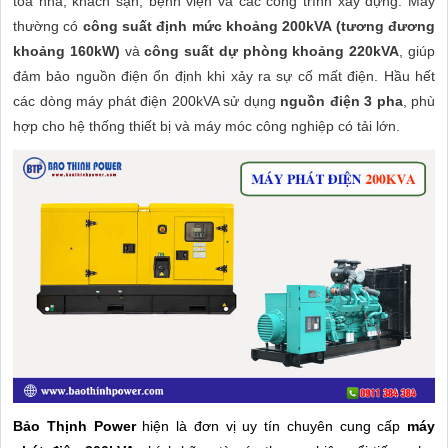
tòa nhà, khách sạn, bệnh viện và các công trình xây dựng. Máy
thường có
công suất định mức khoảng 200kVA (tương đương
khoảng 160kW)
và
công suất dự phòng khoảng 220kVA
, giúp
đảm bảo nguồn điện ổn định khi xảy ra sự cố mất điện. Hầu hết
các dòng máy phát điện 200kVA sử dụng
nguồn điện 3 pha
, phù
hợp cho hệ thống thiết bị và máy móc công nghiệp có tải lớn.
Bảo Thịnh Power
hiện là đơn vị uy tín chuyên cung cấp
máy