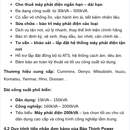
Cho thuê máy phát điện ngắn hạn – dài hạn
:
Đa dạng công suất: từ 30kVA – 500kVA.
Có sẵn vỏ chống ồn, vận hành êm ái, tiết kiệm nhiên liệu.
Sửa chữa – bảo trì máy phát điện các loại
:
Dịch vụ tận nơi, xử lý nhanh, thay thế linh kiện chính hãng.
Bảo trì định kỳ, vệ sinh, thay dầu, lọc nhớt, cân chỉnh tải…
Tư vấn – khảo sát – lắp đặt hệ thống máy phát điện tận
nơi
Hỗ trợ lắp đặt đồng bộ tủ ATS, hệ thống cách âm, tiêu âm.
Đảm bảo an toàn kỹ thuật và tối ưu công suất sử dụng.
Thương hiệu cung cấp:
Cummins, Denyo, Mitsubishi, Isuzu,
Komatsu, Yanmar, Hino, Doosan…
Dải công suất phổ biến:
Dân dụng:
10kVA – 150kVA
Công nghiệp:
160kVA – 2000kVA
Tiêu biểu:
Máy phát điện 200kVA
– lựa chọn tối ưu cho cả
dân dụng cao cấp và công trình công nghiệp tầm trung.
4.2 Quy trình tiếp nhận đơn hàng của Bảo Thịnh Power