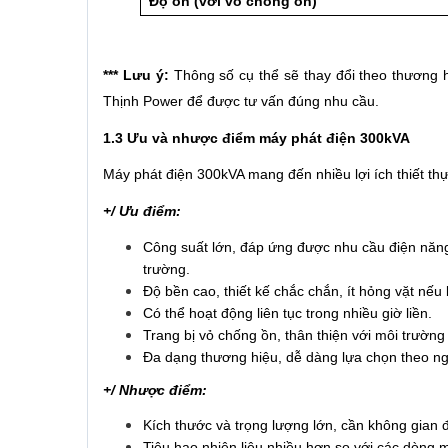
Độ ồn (với vỏ chống ồn)
*** Lưu ý:
Thông số cụ thể sẽ thay đổi theo thương 
Thịnh Power để được tư vấn đúng nhu cầu.
1.3 Ưu và nhược điểm máy phát điện 300kVA
Máy phát điện 300kVA mang đến nhiều lợi ích thiết th
+/ Ưu điểm:
Công suất lớn, đáp ứng được nhu cầu điện năng 
trường.
Độ bền cao, thiết kế chắc chắn, ít hỏng vặt nếu 
Có thể hoạt động liên tục trong nhiều giờ liền.
Trang bị vỏ chống ồn, thân thiện với môi trườn
Đa dạng thương hiệu, dễ dàng lựa chọn theo n
+/ Nhược điểm:
Kích thước và trọng lượng lớn, cần không gian 
Tiêu hao nhiên liệu nhiều hơn so với các dòng 