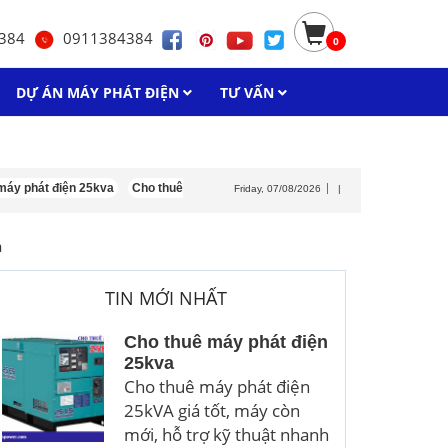
384
0911384384
0
DỰ ÁN MÁY PHÁT ĐIỆN
TƯ VẤN
hát điện 25kva
Cho thuê máy phát điện isuzu
Cho thuê máy phát điện 30k
Friday, 07/08/2026
|
a
TIN MỚI NHẤT
Cho thuê máy phát điện
25kva
Cho thuê máy phát điện
25kVA giá tốt, máy còn
mới, hỗ trợ kỹ thuật nhanh