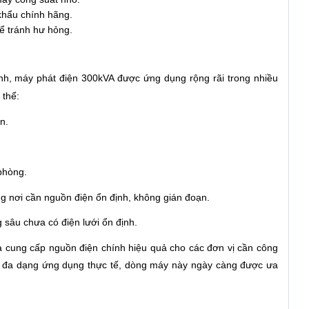
khẩu chính hãng.
để tránh hư hỏng.
h, máy phát điện 300kVA được ứng dụng rộng rãi trong nhiều
 thể:
n.
phòng.
ng nơi cần nguồn điện ổn định, không gián đoạn.
 sâu chưa có điện lưới ổn định.
à cung cấp nguồn điện chính hiệu quả cho các đơn vị cần công
ng đa dạng ứng dụng thực tế, dòng máy này ngày càng được ưa