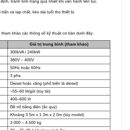
nh, tránh tình trạng quá nhiệt khi vận hành liên tục.
ẩn và tạp chất, kéo dài tuổi thọ thiết bị.
tham khảo các thông số kỹ thuật cơ bản dưới đây:
Giá trị trung bình (tham khảo)
300kVA / 240kW
380V – 400V
50Hz hoặc 60Hz
3 pha
Diesel hoặc xăng (phổ biến là diesel)
~55–60 lít/giờ (tùy tải)
400–600 lít
Đề nổ bằng điện (ắc quy)
Khoảng 3.5m x 1.3m x 2.0m (tùy model)
3.000 – 4.500 kg