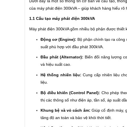
Dưới đây là một số thông tin cơ bản về cấu tạo, thô
của máy phát điện 300kVA – giúp khách hàng hiểu rõ h
1.1 Cấu tạo máy phát điện 300kVA
Máy phát điện 300kVA gồm nhiều bộ phận được thiết k
Động cơ (Engine):
Bộ phận chính tạo ra công 
suất phù hợp với đầu phát 300kVA.
Đầu phát (Alternator):
Biến đổi năng lượng cơ
và hiệu suất cao.
Hệ thống nhiên liệu:
Cung cấp nhiên liệu ch
liệu.
Bộ điều khiển (Control Panel):
Cho phép theo 
thị các thông số như điện áp, tần số, áp suất d
Khung bệ và vỏ cách âm:
Giúp cố định máy, g
tăng độ an toàn và bảo vệ khỏi thời tiết.