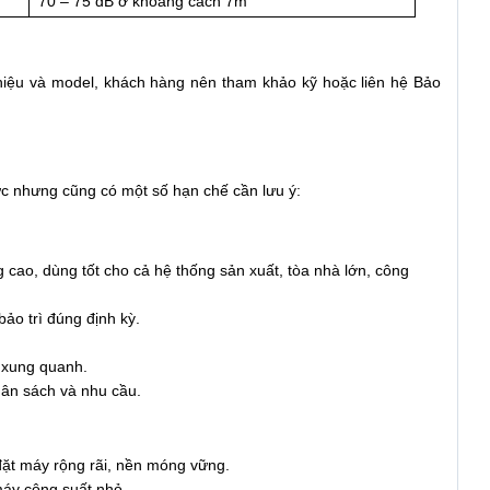
70 – 75 dB ở khoảng cách 7m
hiệu và model, khách hàng nên tham khảo kỹ hoặc liên hệ Bảo
ực nhưng cũng có một số hạn chế cần lưu ý:
cao, dùng tốt cho cả hệ thống sản xuất, tòa nhà lớn, công
bảo trì đúng định kỳ.
g xung quanh.
gân sách và nhu cầu.
đặt máy rộng rãi, nền móng vững.
máy công suất nhỏ.