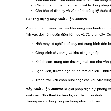
Chi phí đầu tư ban đầu cao, nhất là dòng nhập 
Cần bảo trì định kỳ và vận hành đúng kỹ thuật 
1.4 Ứng dụng máy phát điện 300kVA
Với công suất mạnh mẽ và khả năng vận hành ổn địn
lĩnh vực đòi hỏi nguồn điện liên tục và đáng tin cậy. Cụ
Nhà máy, xí nghiệp có quy mô trung bình đến lớ
Công trình xây dựng và khu công nghiệp.
Khách sạn, trung tâm thương mại, tòa nhà văn 
Bệnh viện, trường học, trung tâm dữ liệu – nhữ
Trang trại, khu chăn nuôi hoặc các khu vực vùng
Máy phát điện 300kVA
là giải pháp điện dự phòng v
suất cao. Nhờ thiết kế bền bỉ, vận hành ổn định cù
chuộng và sử dụng rộng rãi trong nhiều lĩnh vực.