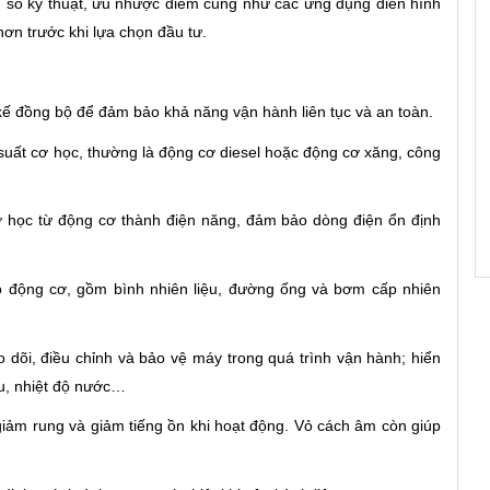
ng số kỹ thuật, ưu nhược điểm cũng như các ứng dụng điển hình
ơn trước khi lựa chọn đầu tư.
ế đồng bộ để đảm bảo khả năng vận hành liên tục và an toàn.
suất cơ học, thường là động cơ diesel hoặc động cơ xăng, công
 học từ động cơ thành điện năng, đảm bảo dòng điện ổn định
o động cơ, gồm bình nhiên liệu, đường ống và bơm cấp nhiên
dõi, điều chỉnh và bảo vệ máy trong quá trình vận hành; hiển
ầu, nhiệt độ nước…
iảm rung và giảm tiếng ồn khi hoạt động. Vỏ cách âm còn giúp