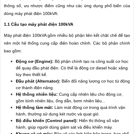
thông số, ưu nhược điểm cũng như các ứng dụng phổ biến của
dòng máy phát điện 100kVA:
1.1 Cấu tạo máy phát điện 100kVA
Máy phát điện 100kVA gồm nhiều bộ phận liên kết chặt chẽ để tạo
nên một hệ thống cung cấp điện hoàn chỉnh. Các bộ phận chính
bao gồm:
Động cơ (Engine):
Bộ phận chính tạo ra công suất cơ học
để quay đầu phát điện. Có thể là động cơ diesel hoặc xăng
tùy theo thiết kế.
Đầu phát (Alternator):
Biến đổi năng lượng cơ học từ động
cơ thành điện năng.
Hệ thống nhiên liệu:
Cung cấp nhiên liệu cho động cơ,
gồm bình nhiên liệu, ống dẫn, bơm nhiên liệu...
Hệ thống làm mát:
Làm mát động cơ trong quá trình vận
hành, thường sử dụng két nước và quạt gió.
Bộ điều khiển (Control panel):
Hiển thị thông số vận
hành, giúp người dùng giám sát và điều khiển máy.
Khung và vỏ máy:
Bảo vệ các linh kiện bên trong, hạn chế