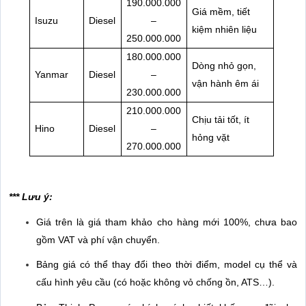
190.000.000
Giá mềm, tiết
Isuzu
Diesel
–
kiệm nhiên liệu
250.000.000
180.000.000
Dòng nhỏ gọn,
Yanmar
Diesel
–
vận hành êm ái
230.000.000
210.000.000
Chịu tải tốt, ít
Hino
Diesel
–
hỏng vặt
270.000.000
*** Lưu ý:
Giá trên là giá tham khảo cho hàng mới 100%, chưa bao
gồm VAT và phí vận chuyển.
Bảng giá có thể thay đổi theo thời điểm, model cụ thể và
cấu hình yêu cầu (có hoặc không vỏ chống ồn, ATS…).