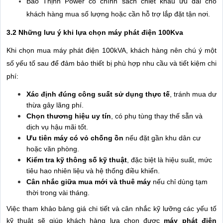
Bảo Thịnh Power có chính sách chiết khấu ưu đãi cho
khách hàng mua số lượng hoặc cần hỗ trợ lắp đặt tận nơi.
3.2 Những lưu ý khi lựa chọn máy phát điện 100Kva
Khi chọn mua máy phát điện 100kVA, khách hàng nên chú ý một
số yếu tố sau để đảm bảo thiết bị phù hợp nhu cầu và tiết kiệm chi
phí:
Xác định đúng công suất sử dụng thực tế
, tránh mua dư
thừa gây lãng phí.
Chọn thương hiệu uy tín
, có phụ tùng thay thế sẵn và
dịch vụ hậu mãi tốt.
Ưu tiên máy có vỏ chống ồn
nếu đặt gần khu dân cư
hoặc văn phòng.
Kiểm tra kỹ thông số kỹ thuật
, đặc biệt là hiệu suất, mức
tiêu hao nhiên liệu và hệ thống điều khiển.
Cân nhắc giữa mua mới và thuê máy
nếu chỉ dùng tạm
thời trong vài tháng.
Việc tham khảo bảng giá chi tiết và cân nhắc kỹ lưỡng các yếu tố
kỹ thuật sẽ giúp khách hàng lựa chọn được
máy phát điện