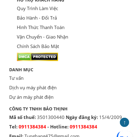
Quy Trình Làm Việc
Bảo Hành - Đổi Trả
Hình Thức Thanh Toán
Vận Chuyển - Giao Nhận
Chính Sách Bảo Mật
DANH MỤC
Tư vấn
Dịch vụ máy phát điện
Dự án máy phát điện
CÔNG TY TNHH BẢO THỊNH
Mã số thuế:
3501300440
Ngày đăng ký:
15/4/2009
↑
↑
Tel:
0911384384
- Hotline:
0911384384
Email:
Tunghang475@gmail.com