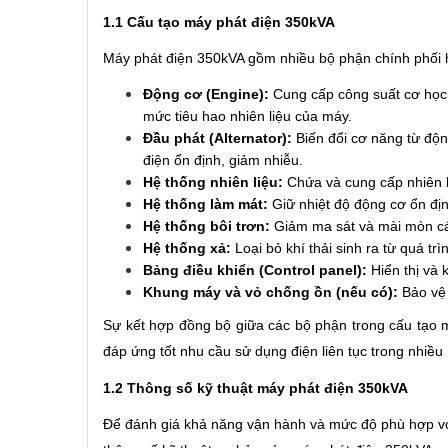
1.1 Cấu tạo máy phát điện 350kVA
Máy phát điện 350kVA gồm nhiều bộ phận chính phối hợ
Động cơ (Engine):
Cung cấp công suất cơ học 
mức tiêu hao nhiên liệu của máy.
Đầu phát (Alternator):
Biến đổi cơ năng từ độn
điện ổn định, giảm nhiễu.
Hệ thống nhiên liệu:
Chứa và cung cấp nhiên l
Hệ thống làm mát:
Giữ nhiệt độ động cơ ổn địn
Hệ thống bôi trơn:
Giảm ma sát và mài mòn các 
Hệ thống xả:
Loại bỏ khí thải sinh ra từ quá trì
Bảng điều khiển (Control panel):
Hiển thị và k
Khung máy và vỏ chống ồn (nếu có):
Bảo vệ 
Sự kết hợp đồng bộ giữa các bộ phận trong cấu tạo má
đáp ứng tốt nhu cầu sử dụng điện liên tục trong nhiều
1.2 Thông số kỹ thuật máy phát điện 350kVA
Để đánh giá khả năng vận hành và mức độ phù hợp với