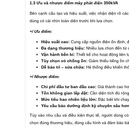
1.3 Ưu và nhược điểm máy phát điện 350kVA
Bên cạnh cấu tạo và hiệu suất, việc nhận diện rõ c
dùng có cái nhìn toàn diện trước khi lựa chọn.
+/ Ưu điểm:
Hiệu suất cao:
Cung cấp nguồn điện ổn định, đá
Đa dạng thương hiệu:
Nhiều lựa chọn đến từ 
Vận hành bền bỉ:
Thiết kế cho hoạt động liên tụ
Tùy chọn vỏ chống ồn:
Giảm thiểu tiếng ồn c
Dễ bảo trì – sửa chữa:
Hệ thống điều khiển thô
+/ Nhược điểm:
Chi phí đầu tư ban đầu cao:
Giá thành cao hơ
Tốn không gian lắp đặt:
Cần diện tích đủ rộng
Mức tiêu hao nhiên liệu lớn:
Đặc biệt khi chạy 
Yêu cầu bảo dưỡng định kỳ chuyên sâu hơn
Tùy vào nhu cầu và điều kiện thực tế, người dùng có 
chọn đúng thương hiệu, đúng cấu hình và đảm bảo bảo