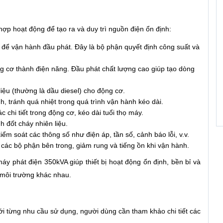
p hoạt động để tạo ra và duy trì nguồn điện ổn định:
để vận hành đầu phát. Đây là bộ phận quyết định công suất và
g cơ thành điện năng. Đầu phát chất lượng cao giúp tạo dòng
iệu (thường là dầu diesel) cho động cơ.
h, tránh quá nhiệt trong quá trình vận hành kéo dài.
chi tiết trong động cơ, kéo dài tuổi thọ máy.
nh đốt cháy nhiên liệu.
iểm soát các thông số như điện áp, tần số, cảnh báo lỗi, v.v.
các bộ phận bên trong, giảm rung và tiếng ồn khi vận hành.
y phát điện 350kVA giúp thiết bị hoạt động ổn định, bền bỉ và
 môi trường khác nhau.
 từng nhu cầu sử dụng, người dùng cần tham khảo chi tiết các