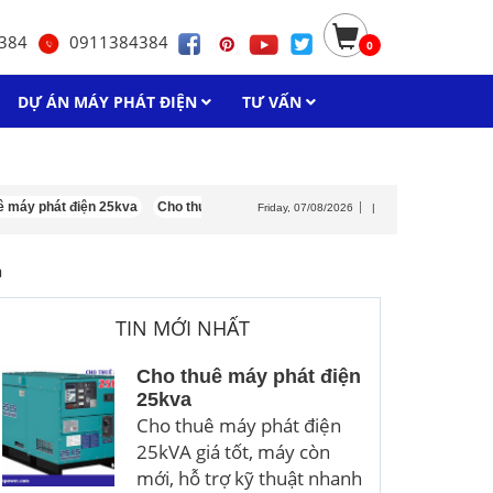
384
0911384384
0
DỰ ÁN MÁY PHÁT ĐIỆN
TƯ VẤN
 phát điện 25kva
Cho thuê máy phát điện isuzu
Cho thuê máy phát điện 3
Friday, 07/08/2026
|
a
TIN MỚI NHẤT
Cho thuê máy phát điện
25kva
Cho thuê máy phát điện
25kVA giá tốt, máy còn
mới, hỗ trợ kỹ thuật nhanh