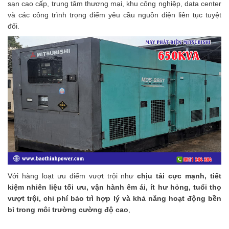
sạn cao cấp, trung tâm thương mại, khu công nghiệp, data center
và các công trình trọng điểm yêu cầu nguồn điện liên tục tuyệt
đối.
Với hàng loạt ưu điểm vượt trội như
chịu tải cực mạnh, tiết
kiệm nhiên liệu tối ưu, vận hành êm ái, ít hư hỏng, tuổi thọ
vượt trội, chi phí bảo trì hợp lý và khả năng hoạt động bền
bỉ trong môi trường cường độ cao
,