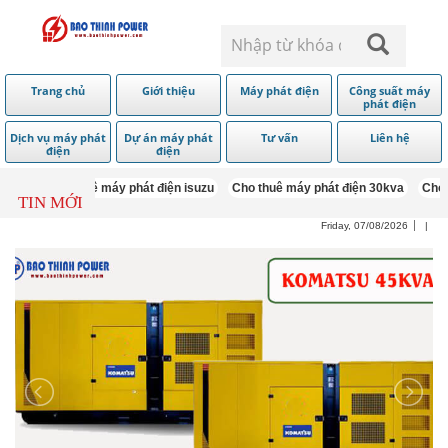
Trang chủ
Giới thiệu
Máy phát điện
Công suất máy
phát điện
Dịch vụ máy phát
Dự án máy phát
Tư vấn
Liên hệ
điện
điện
5kva
Cho thuê máy phát điện isuzu
Cho thuê máy phát điện 30kva
Cho t
TIN MỚI
Friday, 07/08/2026
|