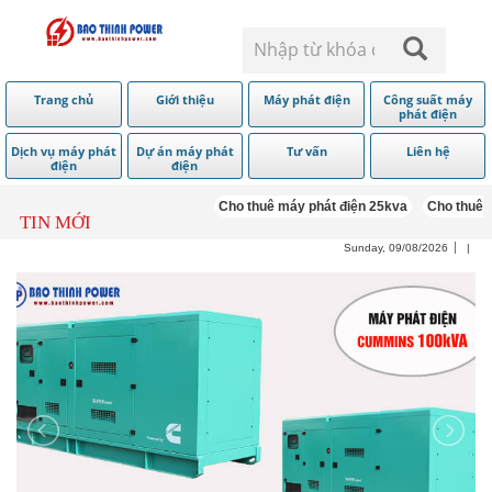
Trang chủ
Giới thiệu
Máy phát điện
Công suất máy
phát điện
Dịch vụ máy phát
Dự án máy phát
Tư vấn
Liên hệ
điện
điện
Cho thuê máy phát điện 25kva
Cho thuê má
TIN MỚI
Sunday, 09/08/2026
|