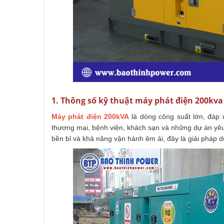
1. Thông số kỹ thuật máy phát điện 200kva
Máy phát điện 200kVA
là dòng công suất lớn, đáp 
thương mại, bệnh viện, khách sạn và những dự án yêu c
bền bỉ và khả năng vận hành êm ái, đây là giải pháp d