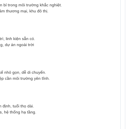
n bỉ trong môi trường khắc nghiệt.
âm thương mại, khu đô thị.
rì, linh kiện sẵn có.
g, dự án ngoài trời
t kế nhỏ gọn, dễ di chuyển.
ệp cần môi trường yên tĩnh.
 định, tuổi thọ dài.
cs, hệ thống hạ tầng.