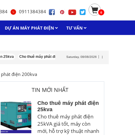
384
0911384384
0
DỰ ÁN MÁY PHÁT ĐIỆN
TƯ VẤN
a
Cho thuê máy phát điện isuzu
Cho thuê máy phát điện 30kva
Cho thuê
Saturday, 08/08/2026
|
 phát điện 200kva
TIN MỚI NHẤT
Cho thuê máy phát điện
25kva
Cho thuê máy phát điện
25kVA giá tốt, máy còn
mới, hỗ trợ kỹ thuật nhanh