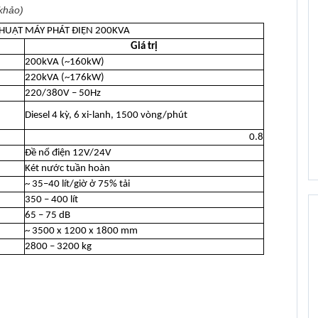
khảo)
HUẬT MÁY PHÁT ĐIỆN 200KVA
Giá trị
200kVA (~160kW)
220kVA (~176kW)
220/380V – 50Hz
Diesel 4 kỳ, 6 xi-lanh, 1500 vòng/phút
0.8
Đề nổ điện 12V/24V
Két nước tuần hoàn
~ 35–40 lít/giờ ở 75% tải
350 – 400 lít
65 – 75 dB
~ 3500 x 1200 x 1800 mm
2800 – 3200 kg